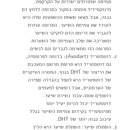
תמיסה שמורחים ישירות על הקרקפת.
מינוקסידיל פותחה במקור כתרופה ללחץ דם
גבוה, אבל מצאו שאחת ההשפעות שלה היא
לעודד את צמיחת השיער. התרופה עוזרת
להגביר את זרימת הדם לזקיקי השיער
ומאריכה את שלב הצמיחה של השערות.
התרופה הזו מתאימה לגברים וגם לנשים.
דוטסטריד (Avodart): בדומה לפרופסיה,
גם דוטסטריד היא תרופת מרשם המעכבת
את הייצור של DHT בגוף. המטרה העיקרית
של דוטסטריד היא לטפל בהגדלה שפירה
של הערמונית, אבל רופאים לפעמים
רושמים אותה עבור נשירת שיער.
דוטסטריד יכול להיות יעיל יותר
מפינסטריד בקידום צמיחת השיער בגלל
עיכוב גבוה יותר של DHT.
השתלת שיער: השתלת שיער היא הליך