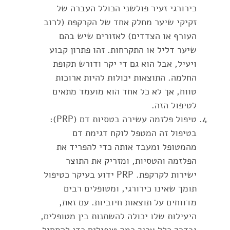
כירורגי זעיר פולשני הכולל העברה של
זקיקי שיער מחלק אחד של הקרקפת (לרוב
העורף או הצדדים) לאזורים שיש בהם
שיער דליל או התקרחות. זהו פתרון קבוע
ויעיל, אבל הוא גם די יקר ודורש תקופת
החלמה. התוצאות יכולות להיות ארוכות
טווח, אך לא כל אחד הוא מועמד מתאים
לטיפול הזה.
טיפול פלזמה עשירה בטסיות דם (PRP):
בטיפול זה המטפל לוקח דגימת דם
מהמטופל ומעבד אותה כדי להפריד את
הפלזמה והטסיות, ומזריק את התוצר
ישירות לקרקפת. PRP ידוע בעיקר כטיפול
תומך שאינו כירורגי, ומטופלים רבים
מדווחים על תוצאות חיוביות. עם זאת,
היעילות שלו יכולה להשתנות בין מטופלים,
ובדרך כלל צריך כמה טיפולים כדי להתחיל