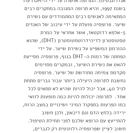
אנדרוגנטית). התרופה אושרה על ידי ה-FDA עוד
בשנת 1997, והיא תרופה המגובה במחקרים רבים
המתאימה לאנשים רבים המתמודדים עם נשירת
שיער. פרופסיה פועלת על ידי עיכוב של האנזים
5-אלפא רדוקטאז, אשר אחראי על המרת
טסטוסטרון לדיהידרוטסטוסטרון (DHT), שהוא
ההורמון המשפיע על נשירת שיער. על ידי
הפחתה של רמות ה-DHT בגוף, פרופסיה מסייעת
להאט את נשירת השיער, ובמקרים מסוימים
מקדמת צמיחה מחודשת של שיער. פרופסיה
נחשבת לתרופה היעילה ביותר עבור גברים מתחת
לגיל 40, אבל יכול להיות שהיא לא תתאים לכל
אחד. לתרופה יכולות להיות כמה תופעות לוואי
כמו הפרעות בתפקוד המיני ושינויים במצב הרוח,
ירידה בלחץ הדם וגם דיכאון, ולכן חשוב
להתייעץ עם הרופא שלכם לפני תחילת הטיפול.
חשוב לציין שפרופסיה רלוונטית רק לגברים,