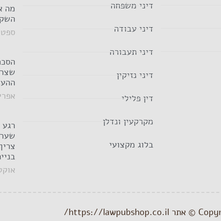
דיני משפחה
מה א
השקע
דיני עבודה
ספטמבר 5
דיני תעבורה
הסכם
שצרי
דיני נזיקין
ההער
אפריל 20, 
דין פלילי
מקרקעין ונדלן
רגע 
שער 
בלוג מקצועי
צריך
בניי
אוקטובר
https://lawpubsh/