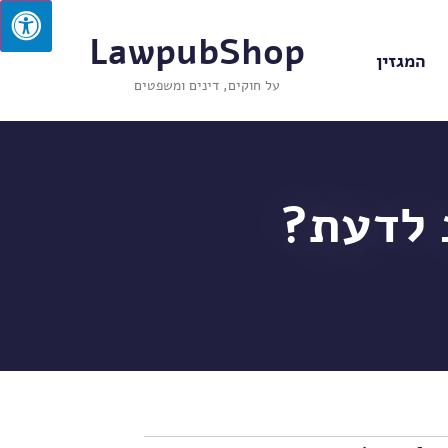
LawpubShop
המגזין
על חוקים, דינים ומשפטים
 לדעת?