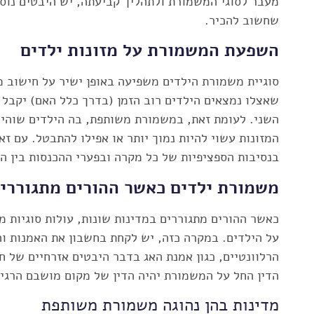
מעבר לסוגי המשמורת ולתהליך קביעתה, יש היבטים נוס
שחשוב להכיר.
השפעת המשמורת על מזונות ילדים
סוגיית משמורת הילדים משפיעה באופן ישיר על חישוב מז
שאצלו נמצאים הילדים רוב הזמן (בדרך כלל האם) יקבל מ
השני. לעומת זאת, במשמורת משותפת, בה הילדים שוהים 
המזונות עשוי להיות נמוך יותר או אפילו להתבטל. עם זא
בנסיבות הספציפיות של כל מקרה ובפערי ההכנסות בין הה
משמורת ילדים כאשר ההורים מתגוררים
כאשר ההורים מתגוררים במדינות שונות, עולות סוגיות 
על הילדים. במקרה כזה, יש לקחת בחשבון את האמנות וה
הרלוונטיים, כגון אמנת האג בדבר היבטים אזרחיים של ח
הדין החל על המשמורת יהיה הדין של מקום מושבם הרגיל
מדינות בהן נהוגה משמורת משותפת