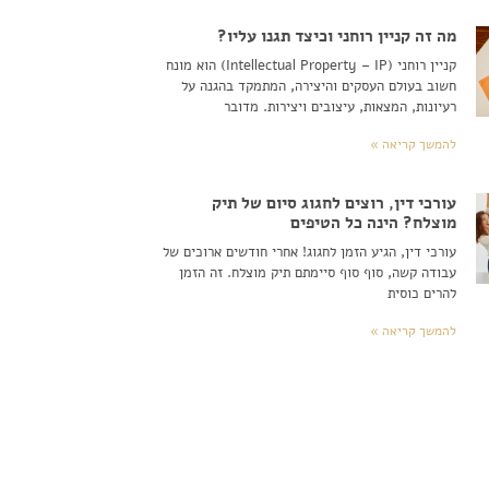
מה זה קניין רוחני וכיצד תגנו עליו?
קניין רוחני (Intellectual Property – IP) הוא מונח
חשוב בעולם העסקים והיצירה, המתמקד בהגנה על
רעיונות, המצאות, עיצובים ויצירות. מדובר
להמשך קריאה »
עורכי דין, רוצים לחגוג סיום של תיק
מוצלח? הינה כל הטיפים
עורכי דין, הגיע הזמן לחגוג! אחרי חודשים ארוכים של
עבודה קשה, סוף סוף סיימתם תיק מוצלח. זה הזמן
להרים כוסית
להמשך קריאה »