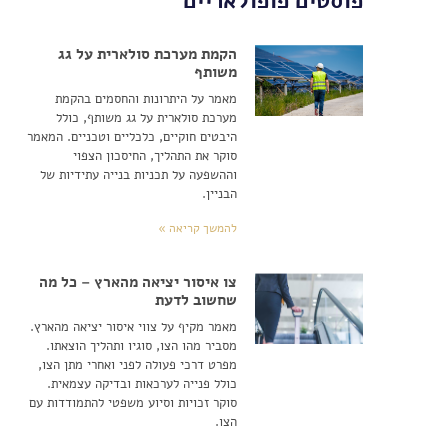
פוסטים פופולאריים
הקמת מערכת סולארית על גג
משותף
מאמר על היתרונות והחסמים בהקמת
מערכת סולארית על גג משותף, כולל
היבטים חוקיים, כלכליים וטכניים. המאמר
סוקר את התהליך, החיסכון הצפוי
וההשפעה על תכניות בנייה עתידיות של
הבניין.
להמשך קריאה »
צו איסור יציאה מהארץ – כל מה
שחשוב לדעת
מאמר מקיף על צווי איסור יציאה מהארץ.
מסביר מהו הצו, סוגיו ותהליך הוצאתו.
מפרט דרכי פעולה לפני ואחרי מתן הצו,
כולל פנייה לערכאות ובדיקה עצמאית.
סוקר זכויות וסיוע משפטי להתמודדות עם
הצו.