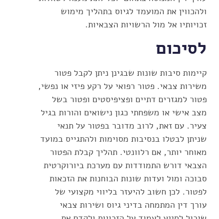
ולהכווין את המועמד לגיוס בתהליך מימוש
זכויותיו אל מול הרשויות הצבאיות.
לסיכום
קיימות סיבות שונות שבגינן ניתן לקבל פטור
משירות צבאי. פטור רפואי על רקע פיזי או נפשי,
פטור למגזרים דתיים ופציפיסטים ופטור בשל
מצב אישי או משפחתי כגון נישואים והורות בגיל
צעיר. עם זאת, לרוב מדובר בפטור על תנאי
שניתן לבטלו בנסיבות מסוימות ולהתגייס במועד
מאוחר יותר, אם רלוונטי. תהליך קבלת הפטור
הצבאי דורש התמודדות עם מערכת ביורוקרטית
סבוכה ומול ועדות שונות הבוחנות את הזכאות
לפטור. לכן חשוב להיעזר בליווי מקצועי של
עורך דין המתמחה בדיני גיוס ושירות צבאי
שיכול לסייע לעמוד על הזכויות ולקדם את