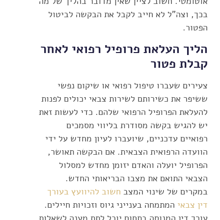
אוטומטי. חשוב לציין שאין מדובר בהליך של מה
בכך, וצה"ל לא חייב לקבל את הבקשה לביטול
הפטור.
הליך העלאת פרופיל רפואי לאחר
קבלת פטור
צעירים שעברו טיפול רפואי או שיקום נפשי
ששיפר את כשירותם לשירות צבאי יכולים לפנות
להעלאת הפרופיל הרפואי שלהם. כדי לעשות זאת
יש להגיש בקשה מסודרת בליווי מסמכים
רפואיים עדכניים, שיועברו לעיון מחדש על ידי
הוועדה הרפואית הצבאית. אם הבקשה תאושר,
הפרופיל יועלה והאדם יזומן מחדש למסלול
הצבאי התואם את מצבו הבריאותי החדש.
במקרים של שינוי המצב
חשוב להיוועץ בעורך
דין צבאי
המתמחה בענייני גיוס וזכויות חיילים.
עורך דין המנוסה בתחום יוכל לתת מענה לשאלות