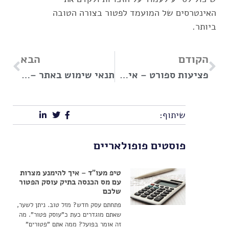
האינטרסים של המועמד לפטור בצורה הטובה
ביותר.
הקודם
הבא
פציעות ספורט – איך למנוע אותן ומתי אפשר לתבוע בגינן?
תנאי שימוש באתר – כך תגנו על האתר שלכם מבחינה משפטית
שיתוף:
פוסטים פופולאריים
טיפ מעו"ד – איך להימנע מצרות
עם מס הכנסה בתיק עוסק הפטור
שלכם
פתחתם עסק חדש? מזל טוב. ניתן לשער,
שאתם מוגדרים כעת כ"עוסק פטור". מה
זה אומר בפועל? ממה אתם "פטורים"