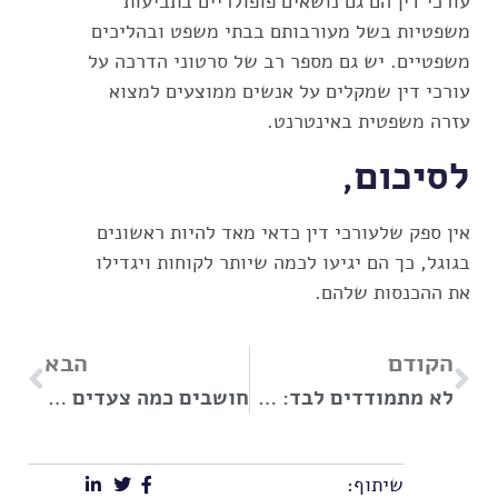
עורכי דין הם גם נושאים פופולריים בתביעות
משפטיות בשל מעורבותם בבתי משפט ובהליכים
משפטיים. יש גם מספר רב של סרטוני הדרכה על
עורכי דין שמקלים על אנשים ממוצעים למצוא
עזרה משפטית באינטרנט.
לסיכום,
אין ספק שלעורכי דין כדאי מאד להיות ראשונים
בגוגל, כך הם יגיעו לכמה שיותר לקוחות ויגדילו
את ההכנסות שלהם.
הקודם
הבא
לא מתמודדים לבד: חווים פוסט טראומה? אולי מגיעות לכם זכויות!
חושבים כמה צעדים קדימה: באילו מצבים נפעיל את ביטוח הדירה?
שיתוף: