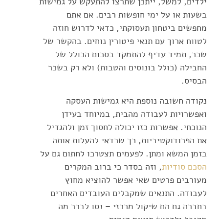
ילדים, למשל, ייתכן שתרצו להתעקש על גמישות
בשעות או על ימי חופשות רבים. אם אתם
מחפשים ביטחון תעסוקתי, כדאי לדרוש חוזה
לטווח ארוך עם תנאי פיטורין נוחים. בהקשר של
שכר, תמיד עדיף להתמקד בסכום הכולל של
החבילה (כולל בונוסים והטבות) ולא רק בשכר
הבסיס.
נקודה חשובה נוספת היא גמישות העסקה
ואפשרויות לעבודה מהבית, במיוחד בעידן
הנוכחי. אפשרות כזו יכולה לחסוך זמן ולהגדיל
את הפרודוקטיביות, כך שכדאי להעלות אותה
בזמן המשא ומתן. לפעמים תצטרכו לחתום גם על
הסכם סודיות
, וזה בסדר כי ברוב המקרים
מעורבים פרטים שאי אפשר להוציא מחוץ
לעבודה. התנאים שמקבלים העובדים האחרים
בחברה גם הם שיקול מרכזי – נסו לברר מה