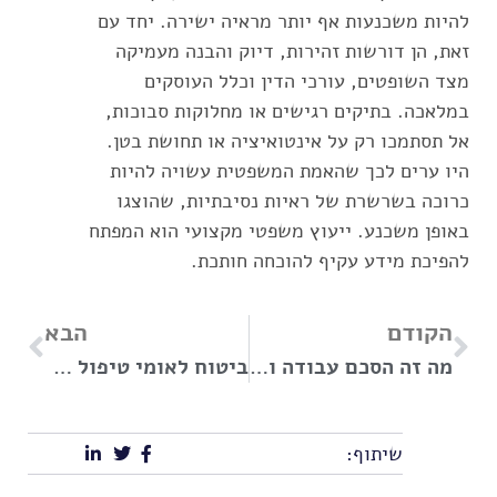
להיות משכנעות אף יותר מראיה ישירה. יחד עם
זאת, הן דורשות זהירות, דיוק והבנה מעמיקה
מצד השופטים, עורכי הדין וכלל העוסקים
במלאכה. בתיקים רגישים או מחלוקות סבוכות,
אל תסתמכו רק על אינטואיציה או תחושת בטן.
היו ערים לכך שהאמת המשפטית עשויה להיות
כרוכה בשרשרת של ראיות נסיבתיות, שהוצגו
באופן משכנע. ייעוץ משפטי מקצועי הוא המפתח
להפיכת מידע עקיף להוכחה חותכת.
הקודם
הבא
מה זה הסכם עבודה ואיך הוא מגן על הזכויות שלכם בשוק העבודה?
ביטוח לאומי טיפול פסיכולוגי: כל הזכויות וההליכים לקבלת הטיפול
שיתוף: