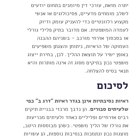
יתרה מזאת, עורכי דין מיומנים בתחום יודעים
לשלב מומחים מדעיים, פסיכולוגים או אנשי
מקצוע רלוונטיים כדי להעניק עומק ודיוק
לעמדה המשפטית. אם מדובר בתיק פלילי גורלי
או בסכסוך אזרחי מורכב – בשניהם ההבנה
העמוקה של הראיות, ניתוחן והצגתן משפיעים
באופן ישיר על תוצאת ההליך. לכן, בחירת ייצוג
משפטי נכון בתיקים מסוג זה אינה מותרות והיא
תנאי בסיס להצלחה.
לסיכום
ראיות נסיבתיות אינן בגדר ראיות "דרג ב" כפי
שלעיתים סבורים.
הן נדבך מרכזי בבניית תיקים
רבים אזרחיים ופליליים כאחד ולעיתים מכריעות
את גורלו של הליך משפטי. כשהן מבוססות היטב,
מוצגות נכון ונתמכות בנסיבות נוספות, הן עשויות