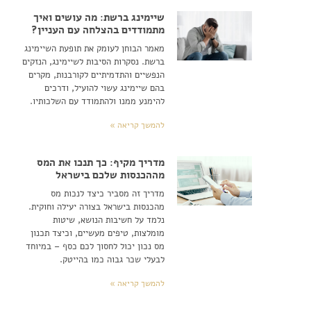
שיימינג ברשת: מה עושים ואיך
מתמודדים בהצלחה עם העניין?
מאמר הבוחן לעומק את תופעת השיימינג
ברשת. נסקרות הסיבות לשיימינג, הנזקים
הנפשיים והתדמיתיים לקורבנות, מקרים
בהם שיימינג עשוי להועיל, ודרכים
להימנע ממנו ולהתמודד עם השלכותיו.
להמשך קריאה »
מדריך מקיף: כך תנכו את המס
מההכנסות שלכם בישראל
מדריך זה מסביר כיצד לנכות מס
מהכנסות בישראל בצורה יעילה וחוקית.
נלמד על חשיבות הנושא, שיטות
מומלצות, טיפים מעשיים, וכיצד תכנון
מס נכון יכול לחסוך לכם כסף – במיוחד
לבעלי שכר גבוה כמו בהייטק.
להמשך קריאה »