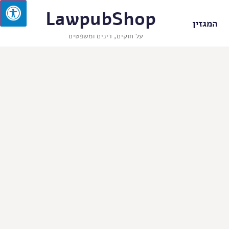
LawpubShop
המגזין
על חוקים, דינים ומשפטים