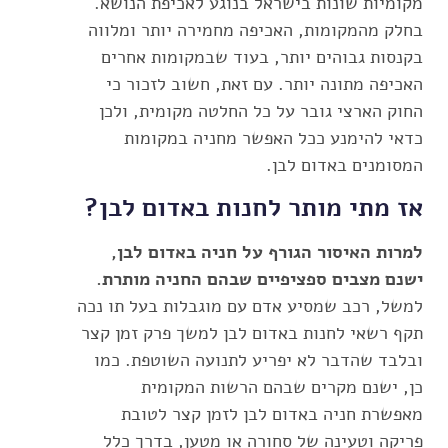
מקומיות שונות בישראל בנוגע לאכיפת הנושא.
בחלק מהמקומות, האכיפה מחמירה יותר ומלווה
בקנסות גבוהים יותר, בעוד שבמקומות אחרים
האכיפה מתונה יותר. עם זאת, חשוב לזכור כי
החוק הארצי גובר על כל החלטה מקומית, ולכן
כדאי להימנע ככל האפשר מחניה במקומות
המסומנים באדום לבן.
אז מתי מותר לחנות באדום לבן?
למרות האיסור הגורף על חניה באדום לבן,
ישנם מצבים ספציפיים שבהם החניה מותרת.
למשל, רכב שמסיע אדם עם מוגבלות בעל תו נכה
תקף רשאי לחנות באדום לבן למשך פרק זמן קצר
ובלבד שהדבר לא יפריע לתנועה השוטפת. כמו
כן, ישנם מקרים שבהם הרשות המקומית
מאפשרת חניה באדום לבן לזמן קצר לטובת
פריקה וטעינה של סחורה או מטען, בדרך כלל