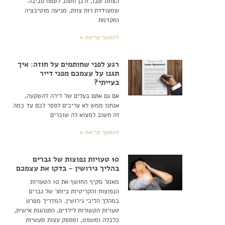
הצוות שבו, ולכן חשוב לטפח סביבה
שמעודדת רוח צוות, מניעה מוטיבציה
ומקדמת
להמשך קריאה »
רגע לפני שחותמים על חוזה: איך
תגנו על עצמכם מפני דייר
בעייתי?
אם גם אתם בעלים של דירה להשקעה,
אנחנו ממש לא צריכים לספר לכם עד כמה
זה חשוב למצוא לה שוכרים
להמשך קריאה »
10 טעויות נפוצות של גברים
בהליך גירושין – בדקו את עצמכם
מאמר מקיף החושף את 10 הטעויות
הנפוצות והקריטיות ביותר של גברים
במהלך הליכי גירושין. המדריך מפרט
טעויות הקשורות לילדים, התנהגות אישית,
כלכלה ומשפט, ומספק עצות מעשיות