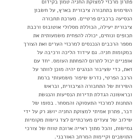
פתרון מרכזי למצוקת החניה טמון בקידום
השימוש בתחבורה ציבורית בארץ, על חשבון
הנסיעה ברכבים פרטיים. מערכת תחבורה
ציבורית יעילה, הכוללת מסלולי אוטובוס ורכבת
תכופים ונוחים, יכולה להפחית משמעותית את
מספר הרכבים הנכנסים למרכזי הערים ואת הצורך
במקומות חניה. גם עידוד הליכה ורכיבה על
אופניים יכול לתרום להפחתת העומס. יחד עם
זאת, כדי שציבור הנהגים יהיה מוכן לוותר על
הרכב הפרטי, נדרש שיפור משמעותי ברמת
השירות של התחבורה הציבורית, ובראש
ובראשונה הגדלת תדירות הנסיעות והנגשת
התחנות למרכזי התעסוקה והמסחר. בסופו של
דבר, פתרון אמיתי למצוקת החניה יושג רק על ידי
שילוב של צעדים מערכתיים לצד גישות מקומיות
גמישות, והכל מתוך ראייה ארוכת טווח של צורכי
התושבים וקיימות המרחב האורבני.