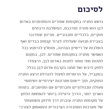
לסיכום
נושא החניה במקומות אסורים והמסומנים באדום
לבן הוא סוגיה מורכבת, המשלבת היבטים
חוקיים, כלכליים ותכנוניים. מכיוון שמדובר
בעבירת תנועה שעלולה לגרור קנסות כבדים ואף
השלכות על רישיון הנהיגה, מומלץ להימנע ככל
האפשר מחניה במקומות אסורים. לכן, במקום
לתהות מתי מותר לחנות באדום לבן, היצמדו
לחוק היבש ואל תחנו בקרבת אדום לבן בכלל.
במקביל, על הרשויות לפעול להגדלת היצע החניה
החוקית, תוך יישום פתרונות יצירתיים ושיתופי
פעולה טכנולוגיים וחברתיים עם התושבים. בטווח
הארוך יותר, הדרך היעילה ביותר להפחתת הלחץ
על מקומות החניה עוברת דרך חיזוק משמעותי
של מערכות התחבורה הציבורית והתאמתן לצורכי