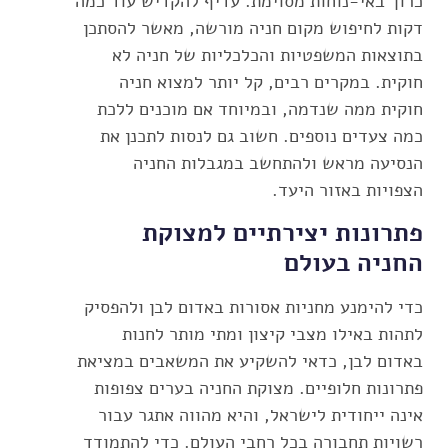
כרוך באי-נוחות מסוימת. עדיף להקדיש עוד כמה
דקות לחיפוש מקום חניה מורשה, מאשר להסתכן
בתוצאות המשפטיות והכלכליות של חניה לא
חוקית. במקרים רבים, קל יותר למצוא חניה
חוקית ממה שנדמה, ובמיוחד אם מוכנים ללכת
כמה צעדים נוספים. חשוב גם לנסות לתכנן את
הנסיעה מראש ולהתחשב במגבלות החניה
הצפויות באזור היעד.
פתרונות יצירתיים למצוקת
החניה בעולם
כדי להימנע מחניות אסורות באדום לבן ולהפסיק
לתהות באילו מצבי קיצון ומתי מותר לחנות
באדום לבן, כדאי להשקיע את המשאבים במציאת
פתרונות חלופיים. מצוקת החניה בערים צפופות
אינה ייחודית לישראל, והיא מהווה אתגר עבור
רשויות תחבורה בכל רחבי העולם. כדי להתמודד