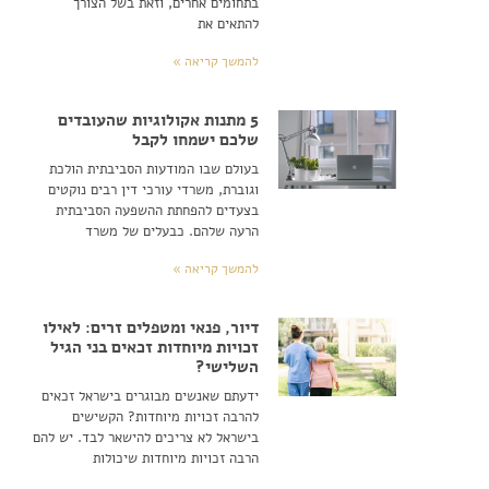
בתחומים אחרים, וזאת בשל הצורך
להתאים את
להמשך קריאה »
5 מתנות אקולוגיות שהעובדים
שלכם ישמחו לקבל
בעולם שבו המודעות הסביבתית הולכת
וגוברת, משרדי עורכי דין רבים נוקטים
בצעדים להפחתת ההשפעה הסביבתית
הרעה שלהם. כבעלים של משרד
להמשך קריאה »
דיור, פנאי ומטפלים זרים: לאילו
זכויות מיוחדות זכאים בני הגיל
השלישי?
ידעתם שאנשים מבוגרים בישראל זכאים
להרבה זכויות מיוחדות? הקשישים
בישראל לא צריכים להישאר לבד. יש להם
הרבה זכויות מיוחדות שיכולות