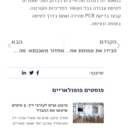
במאמר זה למדנו מה חייבים לבדוק לפני שעולים
לטיסת עבודה בכל הקשור למדיניות הקורונה.
קבעו בדיקת PCR מהירה ואתם בדרך לטיסה
בטוחה ונעימה.
הקודם
הבא
הכירו את עמותת אחינועם בראשות האחים איל, משה ורפי אדרעי שפועלת רבות למען בני העדה האתיופית בארץ
מחזור משכנתא: מה אומר החוק – ואיך חכם משכנתאות יכולים לסייע?
שיתוף:
פוסטים פופולאריים
עיצוב פנים לעורכי דין: 5 טיפים
שיעשו את ההבדל
תהליך עיצוב פנים של משרד עורכי דין
הוא תהליך מורכב יותר מאשר משרדים