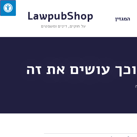
LawpubShop
המגזין
על חוקים, דינים ומשפטים
וכך עושים את זה
ה