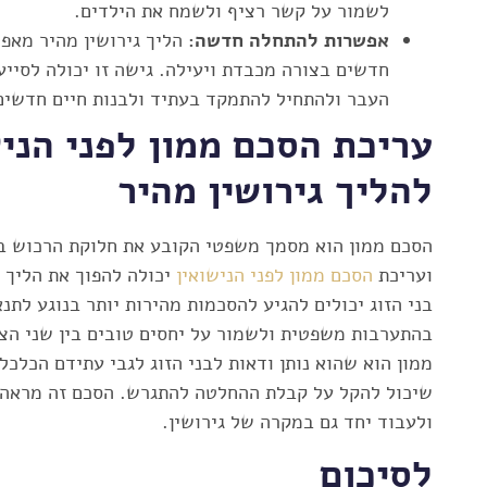
לשמור על קשר רציף ולשמח את הילדים.
אפשרות להתחלה חדשה:
הליך גירושין מהיר מאפש
חדשים בצורה מכבדת ויעילה. גישה זו יכולה לסיי
העבר ולהתחיל להתמקד בעתיד ולבנות חיים חדשים
עריכת הסכם ממון לפני הניש
להליך גירושין מהיר
הסכם ממון הוא מסמך משפטי הקובע את חלוקת הרכוש בין
ועריכת
הסכם ממון לפני הנישואין
יכולה להפוך את הליך ה
בני הזוג יכולים להגיע להסכמות מהירות יותר בנוגע לתנ
בהתערבות משפטית ולשמור על יחסים טובים בין שני הצד
ממון הוא שהוא נותן ודאות לבני הזוג לגבי עתידם הכלכל
שיכול להקל על קבלת ההחלטה להתגרש. הסכם זה מראה 
ולעבוד יחד גם במקרה של גירושין.
לסיכום