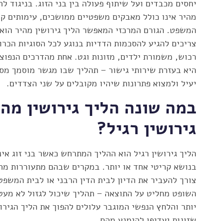
יחסים מכבדים ועל שיתוף פעולה בין בני הזוג. בניגוד להל
מהיר אינו כולל מאבקים משפטיים ממושכים, עימותים ק
המשפט. הגורם המרכזי המאפשר הליך גירושין מהיר הוא
צריכים להגיע להסכמות הדדיות בנוגע לכל הסוגיות הכרוכ
רכוש, משמורת ילדים, מזונות וגט. אחת מהדרכים הנפוצ
היא בעזרת שירותי גישור – תהליך שבו מגשר מוסמך מסי
יעיל ולמצוא פתרונות שיהיו מקובלים על שני הצדדים.
במה שונה הליך גירושין מהי
גירושין רגיל?
הליך גירושין רגיל הוא ההליך המתרחש כאשר בני זוג אי
בנושא קריטי אחד או יותר. במקרים שבהם מתעוררות מחל
צורך להעביר את הדיון לבית הדין הרבני או לבית המשפ
השופט מחליט על התוצאה – תהליך שיכול לגזול לא מעט 
יותר והלחץ הנפשי המוגבר עלולים להפוך את הליך הגירו
שזוגות יעדיפו להימנע מהם.