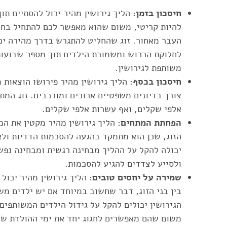
חיסכון בזמן:
הליך גירושין מהיר יכול להסתיים תוך
להיות קריטי, משום שהוא מאפשר לכם להתחיל בחי
העבר מאחור. זוג שהחליט להתגרש בדרך מהירה יכו
לחלוקת הרכוש ומשמורת הילדים תוך מספר שבועות
משותפת לגירושין.
חיסכון בכסף:
הליך גירושין מהיר פירושו הוצאות מ
צורך בדיונים משפטיים ארוכים ומורכבים. זוג המת
אלפי שקלים, ואף עשרות אלפי שקלים.
הפחתת המתחים:
הליך גירושין מהיר מקטין את המת
הזוג, שכן הוא מתמקד בהגעה להסכמות הדדיות ולא
יכולה להקל על ההליך מבחינה רגשית ומבחינה נפשי
ולסייע לצדדים להגיע להסכמות.
שמירה על יחסים טובים:
הליך גירושין מהיר יכול 
בין בני הזוג, דבר שחשוב במיוחד אם יש ילדים מש
הגירושין יכולים להקל על גידול הילדים המשותפים 
משום שהם מאפשרים לחגוג יחד את ימי ההולדת של 