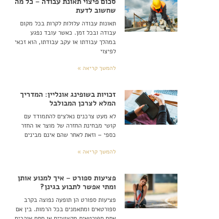
סכום פיצוי תאונת עבודה – כל מה
שחשוב לדעת
תאונות עבודה עלולות לקרות בכל מקום
עבודה ובכל זמן. כאשר עובד נפגע
במהלך עבודתו או עקב עבודתו, הוא זכאי
לפיצוי
להמשך קריאה »
זכויות בשופינג אונליין: המדריך
המלא לצרכן המבולבל
לא מעט צרכנים נאלצים להתמודד עם
קושי מבחינת החזרה של מוצר או החזר
כספי – וזאת לאחר שהם אינם מבינים
להמשך קריאה »
פציעות ספורט – איך למנוע אותן
ומתי אפשר לתבוע בגינן?
פציעות ספורט הן תופעה נפוצה בקרב
ספורטאים ומתאמנים בכל הרמות. בין אם
אתם ספורטאים מקצועיים או סתם אוהבים