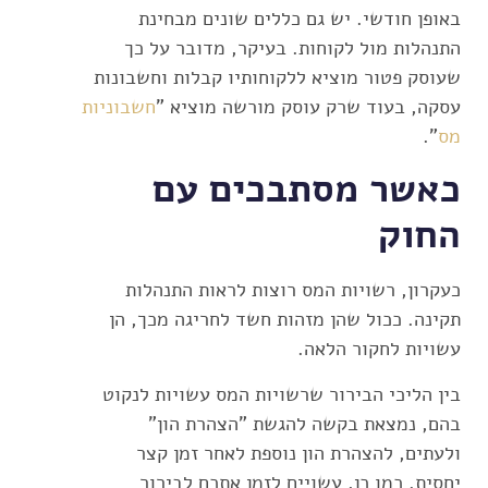
באופן חודשי. יש גם כללים שונים מבחינת
התנהלות מול לקוחות. בעיקר, מדובר על כך
שעוסק פטור מוציא ללקוחותיו קבלות וחשבונות
עסקה, בעוד שרק עוסק מורשה מוציא "
חשבוניות
מס
".
כאשר מסתבכים עם
החוק
כעקרון, רשויות המס רוצות לראות התנהלות
תקינה. ככול שהן מזהות חשד לחריגה מכך, הן
עשויות לחקור הלאה.
בין הליכי הבירור שרשויות המס עשויות לנקוט
בהם, נמצאת בקשה להגשת "הצהרת הון"
ולעתים, להצהרת הון נוספת לאחר זמן קצר
יחסית. כמו כן, עשויים לזמן אתכם לבירור