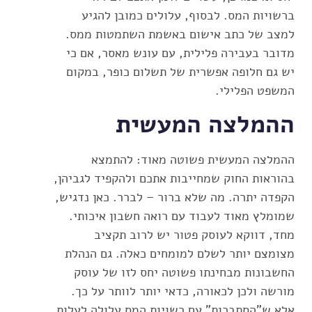
ברשויות המס. לבסוף, עלולים כמובן להגיע
למצב של כתב אישום באשמת השתמטות ממס.
מדובר בעבירה פלילית, עם עונש מאסר, אם כי
יש גם חלופה אפשרית של תשלום כופר, במקום
המשפט הפלילי.
ההמלצה המעשית
ההמלצה המעשית פשוטה מאוד: להתמצא
בהוראות החוק שמחייבות אתכם ולהקפיד לגביהן,
הקפדה יתרה. מה שלא ברור – לברר. כאן נדגיש,
שמומלץ מאוד לעבוד עם רואה חשבון איכותי.
מחד, דווקא לעוסק פטור יש לרוב תקציב
מצומצם יותר לשלם למומחים כאלה. גם הנהלת
החשבונות מבחינתו פשוטה יחס לזו של עוסק
מורשה ולכן לכאורה, כדאי יותר לוותר על כך.
אלא ש"הסתבכות" עם רשויות המס עלולה לעלות