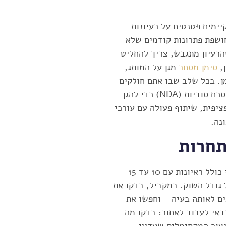
ימים פטנטים על רעיונות
חושפת פתרונות קודמים שלא
הרעיון מתגבש, צריך להחליט
ן,
סימן מסחר
מגן על המותג,
ן. בכל שלב שבו אתם חולקים
את הרעיון עם גורמים חיצוניים, כדאי לחתום מראש על הסכם סודיות (NDA) כדי להגן
ציפית, שיתוף פעולה עם עורכי
נה.
מחקר שוק הוא שלב שאי אפשר לדלג עליו. מחקר איכותי כולל ראיונות עם 10 עד 15
 גודל השוק. במקביל, בדקו את
ים לאותה בעיה – וחפשו את
דאי לעבוד לאחור: בדקו מה