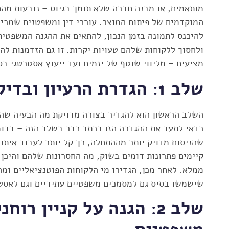
מותאמים, או מבנה חברה שלא תומך בגיוס – נובעות מ
המוקדמים של פיתוח המוצר. עורכי דין ומשפטנים שמכיר
להיכנס לתמונה בזמן הנכון, להתאים את ההגנה המשפטי
ולחסוך ללקוחות שלהם טעויות יקרות. זו גם הזדמנות לה
מציעים – מליווי שוטף של יזמים ועד ייעוץ אסטרטגי בסב
שלב 1: הגדרת הרעיון ובדיקת היתכנות
השלב הראשון הוא להגדיר בצורה מדויקת מה הבעיה שהמ
כדאי לתעד את ההגדרה הזו בכתב כבר בשלב הזה – בדומ
שהניסוח מדויק יותר מההתחלה, כך קל יותר לעבוד איתו
קיימים פתרונות דומים בשוק, מה החסרונות שלהם והיכ
ממלא. לאחר מכן, הגדירו מי הלקוחות הפוטנציאליים ומ
שישמשו בסיס גם למסמכים משפטיים עתידיים וגם לאסטר
שלב 2: הגנה על קניין רוח