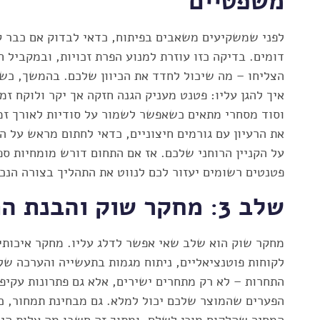
משפטיים
לפני שמשקיעים משאבים בפיתוח, כדאי לבדוק אם כבר קי
דומים. בדיקה כזו עוזרת למנוע הפרת זכויות, ובמקביל 
הצליחו – מה שיכול לחדד את הכיוון שלכם. בהמשך, כש
איך להגן עליו: פטנט מעניק הגנה חזקה אך יקר ולוקח זמ
וסוד מסחרי מתאים כשאפשר לשמור על סודיות לאורך זמ
על הקניין הרוחני שלכם. אז אם התחום דורש מומחיות ספ
פטנטים רשומים יעזור לכם לנווט את התהליך בצורה הנכו
שלב 3: מחקר שוק והבנת התחרות
לקוחות פוטנציאליים, ניתוח מגמות בתעשייה והערכה של
התחרות – לא רק מתחרים ישירים, אלא גם פתרונות עקיפ
הפערים שהמוצר שלכם יכול למלא. גם מבחינת תמחור, כ