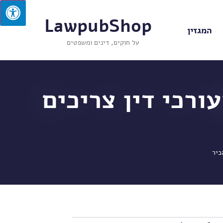
LawpubShop
המגזין
על חוקים, דינים ומשפטים
ורכי דין צריכים
כיר