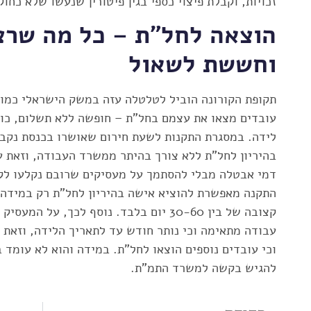
זכויות, וקבלת פיצוי כספי בגין פיטורין שנעשו שלא כחוק
הוצאה לחל"ת – כל מה שרצ
וחששת לשאול
תקופת הקורונה הוביל לטלטלה עזה במשק הישראלי כמו ג
עובדים מצאו את עצמם בחל"ת – חופשה ללא תשלום, כול
לידה. במסגרת התקנות לשעת חירום שאושרו בכנסת נקבע
בהיריון לחל"ת ללא צורך בהיתר ממשרד העבודה, וזאת 
דמי אבטלה מבלי להסתמך על מעסיקים שרובם נקלעו לקש
התקנה מאפשרת להוציא אישה בהיריון לחל"ת רק במידה 
קצובה של בין 30-60 יום בלבד. נוסף לכך, על
עבודה מתאימה וכי נותר חודש עד לתאריך הלידה, וזאת 
וכי עובדים נוספים הוצאו לחל"ת. במידה והוא לא עומד 
להגיש בקשה למשרד התמ"ת.