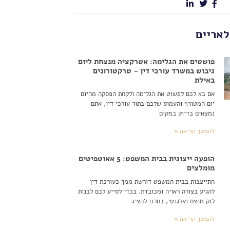
לאריים
פושטים את הגלימה: אטרקציה מנצחת ליום
גיבוש במשרד עורכי דין – טרקטורונים
באילת
אם בא לכם לפשוט את הגלימה ולקחת הפסקה מהיום
יום המטורף והעמוס שלכם בתור עורכי דין, אתם
נמצאים בדיוק במקום
להמשך קריאה »
הופעה ייצוגית בבית המשפט: 5 אאוטפיטים
מומלצים
התייצבות בבית המשפט דורשת ממך כעורכת דין
להגיע בצורה ראויה ומכובדת. בכדי לסייע לכם לבנות
לוק מנצח ואלגנטי, בחרנו להציג
להמשך קריאה »