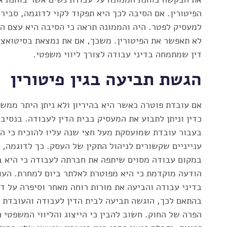
הפיטורין. אם הסיבה לכך היא תפקוד לקוי לדוגמה, סביר
למעסיק לפטר. היה והממונה תראה כי הסיבה היא עצם הה
לא תאפשר את הפיטורין. משכך, אם את נמצאת בסיטואציה
דין שמתמחה בדיני עבודה לצורך ליווי משפטי.
הגשת תביעה בגין פיטורין
אם עובדת פוטרה כאשר היא בהיריון ולא ניתן היתר ממש
כדין וניתן לתבוע את המעסיק בבית הדין לעבודה. בנסי
בעבור עובדת שמועסקת מעל חצי שנה עליו להוכיח כי הפ
ענייניים שקשורים לניהול התקין של העסק. כך לדוגמה
במקום עבודה מסוים שיתפה את חברתה לעבודה כי היא בה
הודעה מוקדמת כי היא מפוטרת לאלתר ביום למחרת. העו
בדיני עבודה והביעה את מורות רוחה מאחר וסיפרה על דב
בהתאם לכך, הוגשה תביעה לבית הדין לעבודה והעובדת ז
הפרה של החוק. חשוב להבין כי הייצוג והליווי המשפטי 