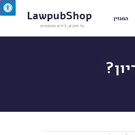
LawpubShop
המגזין
על חוקים, דינים ומשפטים
ון?