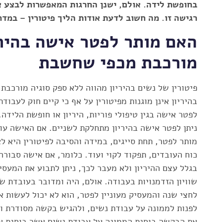
בחופשת לידה. אולם, ישנן החרגות המאפשרות לבצע א
רגישה זו. מה חשוב לדעת אודות הליך פיטורין – במדר
האם מותר לפטר אישה בהיר
מורכבת מכפי שחשבת
פיטורין של נשים בהיריון מהווה ללא ספק סוגיה מורכבת
בהיריון אינן מוגנות מפיטורין על אף כי קיים חוק לעבו
לפטר אישה בגין טיפולי פוריות, היריון או חופשת הלידה
ניתן לפטר אישה בהיריון מתחלקת לשניים. אם האישה עו
מותר לפטר, תחת סייגים, במידה והסיבה לפיטורין היא ל
כוח העובדים, תפקוד לקוי ועוד. כלומר, אם אישה סבורה 
בגלל עצם ההיריון ולא מעבר לכך, ניתן לתבוע את המעס
שוויון הזדמנויות בעבודה. אולם, היה ומדובר בעובדת 
לחצי שנה והמעסיק מעוניין לפטר, הוא לא יכול לעשות א
לפנות לממונה על עבודת נשים, ולהגיש בקשה מסודרת ומ
את הבקשה בוחנת הממונה על עבודת נשים אשר בוחנת את