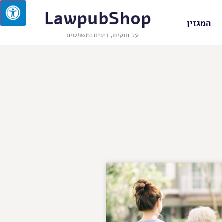
LawpubShop
המגזין
על חוקים, דינים ומשפטים