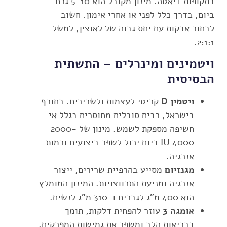
בתקופות דיאטה. מינון מקובל הוא 5-10 גרם
ביום, בדרך כלל לפני או אחרי אימון. חשוב
לבחור אבקות עם יחס גבוה של לאוצין, למשל
2:1:1.
ויטמינים ומינרלים – התשתית
הבסיסית
ויטמין D
קריטי לעצמות ולשרירים. בחורף
בישראל, רבים סובלים מחוסרים בגלל אי
חשיפה מספקת לשמש. מינון של 2000-
4000 IU ביום יכול לשפר ביצועים ורמות
אנרגיה.
מגנזיום
מסייע בהרפיית שרירים, ייצור
אנרגיה ומניעת התכווצויות. המינון המומלץ
הוא 400 מ"ג לגברים ו-310 מ"ג לנשים.
אומגה 3
עוזר להפחית דלקות, תומך
בבריאות הלב ומשפר את גמישות המפרקים.