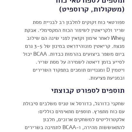
תוספים לספורטאי כוח
(משקולות, קרוספיט)
ספורטאי כוח זקוקים לחלבון רב לבניית מסת
שריר ולקריאטין לשיפור הכוח המקסימלי. אבקת
Whey לאחר אימון וקזאין לפני שינה הם שילוב
מנצח. קריאטין מונוהידראט במינון של 3-5 גרם
ביום משפר ביצועים בהרמות כבדות. BCAA יכול
לסייע בזמן דיאטה לשמירה על מסת שריר.
ויטמין D ומגנזיום תומכים בתפקוד השרירים
ובמניעת פציעות.
תוספים לספורט קבוצתי
שחקני כדורגל, כדורסל או טניס משלבים סיבולת
עם כוח מתפרץ. תוספים מתאימים כוללים:
אלקטרוליטים למשחקים ארוכים, חלבון
להתאוששות מהירה, ו-BCAA לתמיכה בשרירים