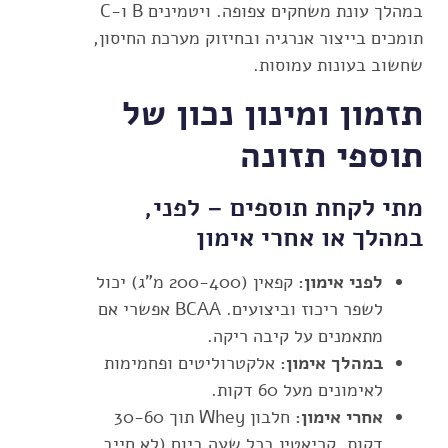
במהלך עונת משחקים צפופה. ויטמינים B ו-C
תומכים בייצור אנרגיה ובחיזוק מערכת החיסון,
שחשוב בעונות עמוסות.
תזמון ומינון נכון של
תוספי תזונה
מתי לקחת תוספים – לפני,
במהלך או אחרי אימון
לפני אימון:
קפאין (200-400 מ"ג) יכול
לשפר ריכוז וביצועים. BCAA אפשרי אם
מתאמנים על קיבה ריקה.
במהלך אימון:
אלקטרוליטים ופחמימות
לאימונים מעל 60 דקות.
אחרי אימון:
חלבון Whey תוך 30-60
דקות, קריאטין בכל שעה ביום (לא חייב