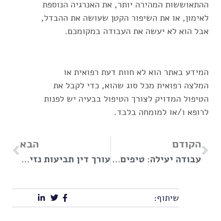
ההתאוששות המהירה יותר, את האנרגיה הנוספת
לאימון, או את השיפור הקטן שעושה את ההבדל,
אבל הוא לא יעשה את העבודה במקומכם.
המידע באתר הוא לא חוות דעת רפואית או
המלצה רפואית מכל סוג שהוא, כדי לקבל את
הטיפול המדויק לצורך הטיפול בבעיה יש לפנות
לרופא ו/או למומחה בלבד.
הקודם
הבא
עבודה יעילה: טיפים לשיפור הפרודוקטיביות והביצועים שלכם
עורך דין תביעות נזיקין: אילו סוגי תביעות מצריכים מומחה בתחום?
שיתוף: