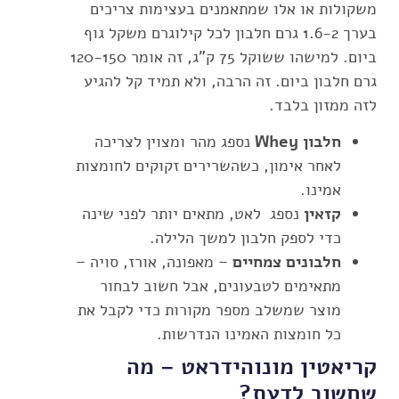
משקולות או אלו שמתאמנים בעצימות צריכים
בערך 1.6-2 גרם חלבון לכל קילוגרם משקל גוף
ביום. למישהו ששוקל 75 ק"ג, זה אומר 120-150
גרם חלבון ביום. זה הרבה, ולא תמיד קל להגיע
לזה ממזון בלבד.
חלבון Whey
נספג מהר ומצוין לצריכה
לאחר אימון, כשהשרירים זקוקים לחומצות
אמינו.
קזאין
נספג לאט, מתאים יותר לפני שינה
כדי לספק חלבון למשך הלילה.
חלבונים צמחיים
– מאפונה, אורז, סויה –
מתאימים לטבעונים, אבל חשוב לבחור
מוצר שמשלב מספר מקורות כדי לקבל את
כל חומצות האמינו הנדרשות.
קריאטין מונוהידראט – מה
שחשוב לדעת?